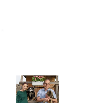
STARROMANIA
Impressum
STARROMANIA - Schweizer TierAerzte für
Rumänien
Humane, nachhaltige und professionelle
Tierhilfe vor Ort
Verein STARROMANIA
Dr. med. vet. Josef Zihlmann
CH 5610 Wohlen AG
Kontakt
zihlmann.silvia@gmail.com