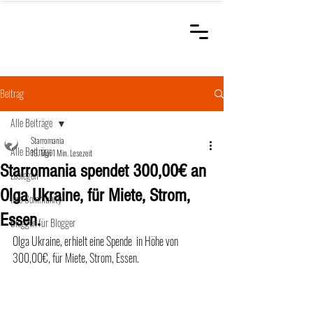
STARROMANIA
Schweizer Tierärzte
für Rumänien
Beitrag
Alle Beiträge
Starromania
Alle Beiträge
19. Mai
1 Min. Lesezeit
Starromania spendet 300,00€ an
Loslegen
Olga Ukraine, für Miete, Strom,
Ihre Community
Essen.
Bloggen für Blogger
Olga Ukraine, erhielt eine Spende  in Höhe von 
300,00€, für Miete, Strom, Essen.