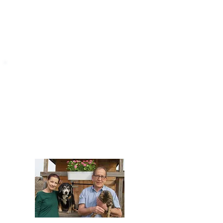
STARROMANIA
Impressum
STARROMANIA - Schweizer TierAerzte für
Rumänien
Humane, nachhaltige und professionelle
Tierhilfe vor Ort
Verein STARROMANIA
Dr. med. vet. Josef Zihlmann
CH 5610 Wohlen AG
Kontakt
zihlmann.silvia@gmail.com