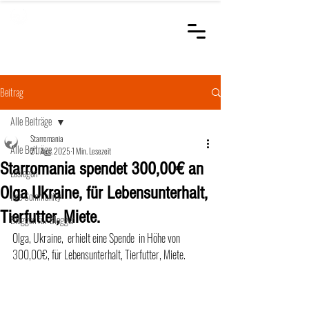
STARROMANIA
Schweizer Tierärzte
für Rumänien
Beitrag
Alle Beiträge
Starromania
Alle Beiträge
21. Aug. 2025
1 Min. Lesezeit
Starromania spendet 300,00€ an
Loslegen
Olga Ukraine, für Lebensunterhalt,
Ihre Community
Tierfutter, Miete.
Bloggen für Blogger
Olga, Ukraine,  erhielt eine Spende  in Höhe von 
300,00€, für Lebensunterhalt, Tierfutter, Miete.