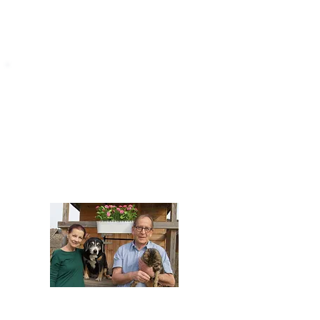
STARROMANIA
Impressum
STARROMANIA - Schweizer TierAerzte für
Rumänien
Humane, nachhaltige und professionelle
Tierhilfe vor Ort
Verein STARROMANIA
Dr. med. vet. Josef Zihlmann
CH 5610 Wohlen AG
Kontakt
zihlmann.silvia@gmail.com