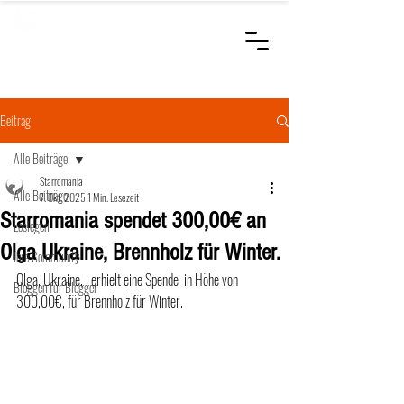
STARROMANIA
Schweizer Tierärzte
für Rumänien
Beitrag
Alle Beiträge
Starromania
Alle Beiträge
7. Okt. 2025
1 Min. Lesezeit
Starromania spendet 300,00€ an
Loslegen
Olga Ukraine, Brennholz für Winter.
Ihre Community
Olga, Ukraine, , erhielt eine Spende  in Höhe von 
Bloggen für Blogger
300,00€, für Brennholz für Winter.