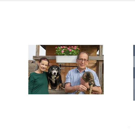
IA
te für
nelle