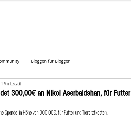
IA
Start
Über uns
News
Star
ien
Community
Bloggen für Blogger
5
1 Min. Lesezeit
det 300,00€ an Nikol Aserbaidshan, für Futter
eine Spende  in Höhe von 300,00€, für Futter und Tierarztkosten.