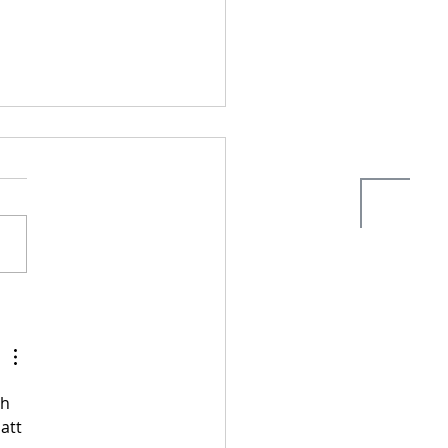
omania spendet 500,00€ an
Nicolau, Tierarztkosten Notfälle.
h 
att 