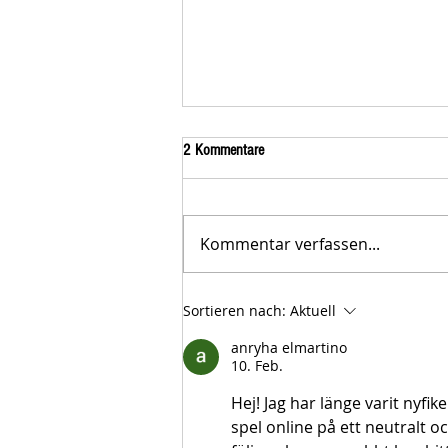
2 Kommentare
Kommentar verfassen...
Der STAR-LETTER Nr. 23 von
Sortieren nach:
Aktuell
Starromania, Oktober 2025, ist online.
anryha elmartino
10. Feb.
Hej! Jag har länge varit nyfik
spel online på ett neutralt och