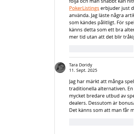
följa och man snabbt kan hitt
PokerListings
 erbjuder just 
använda. Jag läste några artik
som kändes pålitligt. För spe
känns detta som ett bra alter
mer tid utan att det blir tråki
Gefällt mir
Antworten
Tara Doridy
11. Sept. 2025
Jag har märkt att många spela
traditionella alternativen. E
mycket bredare utbud av spel,
dealers. Dessutom är bonusa
Det känns som att man får me
Gefällt mir
Antworten