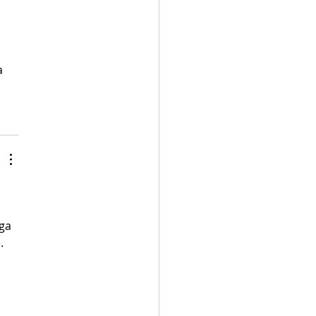
a 
ga 
. 