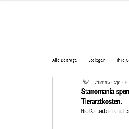
STARROMAN
Schweizer Tierärzte
für Rumän
Alle Beiträge
Loslegen
Ihre 
Starromania
8. Sept. 202
Starromania spen
Tierarztkosten.
Nikol Aserbaidshan, erhielt 