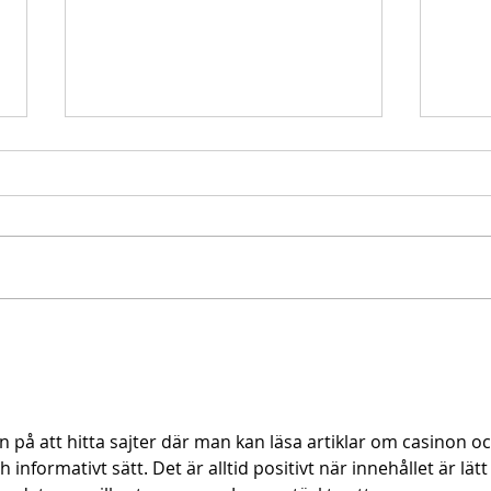
Starromania spendet 300,00€ an Die
Starr
Tierstimme, Andrea Schmidt, Futter für
Doina 
Merina.
en på att hitta sajter där man kan läsa artiklar om casinon oc
 informativt sätt. Det är alltid positivt när innehållet är lätt 