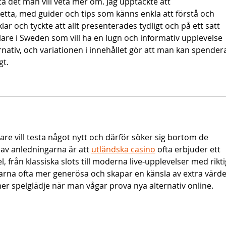
a det man vill veta mer om. Jag upptäckte att 
detta, med guider och tips som känns enkla att förstå och 
lar och tyckte att allt presenterades tydligt och på ett sätt 
lare i Sweden som vill ha en lugn och informativ upplevelse 
nativ, och variationen i innehållet gör att man kan spender
gt.
re vill testa något nytt och därför söker sig bortom de 
n av anledningarna är att 
utländska casino
 ofta erbjuder ett 
 från klassiska slots till moderna live-upplevelser med rikti
rna ofta mer generösa och skapar en känsla av extra värde
r spelglädje när man vågar prova nya alternativ online.