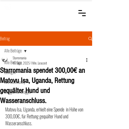
STARROMANIA
Schweizer Tierärzte
für Rumänien
Beitrag
Alle Beiträge
Starromania
Alle Beiträge
19. Sept. 2025
1 Min. Lesezeit
Starromania spendet 300,00€ an
Loslegen
Matovu Isa, Uganda, Rettung
Ihre Community
gequälter Hund und
Bloggen für Blogger
Wasseranschluss.
Matovu Isa, Uganda, erhielt eine Spende  in Höhe von 
300,00€, für Rettung gequälter Hund und 
Wasseranschluss.