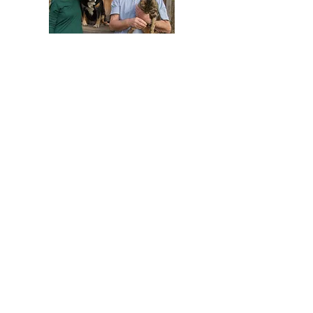
HELFEN SIE HELFEN
Wir arbeiten ehrenamtlich und unser
Verein ist dringend auf Spenden
angewiesen, um die wichtigen und
nachhaltigen Massnahmen zum Wohl der