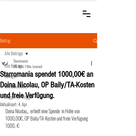
STARROMANIA
Schweizer Tierärzte
für Rumänien
Beitrag
Alle Beiträge
Starromania
Alle Beiträge
26. März
1 Min. Lesezeit
Starromania spendet 1000,00€ an
Loslegen
Doina Nicolau, OP Baily/TA-Kosten
Ihre Community
und freie Verfügung.
Bloggen für Blogger
Aktualisiert:
4. Apr.
Doina Nicolau,,  erhielt eine Spende  in Höhe von 
1000,00€, OP Baily/TA-Kosten und freie Verfügung 
1000,-€