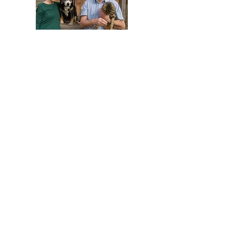
HELFEN SIE HELFEN
Wir arbeiten ehrenamtlich und unser
Verein ist dringend auf Spenden
angewiesen, um die wichtigen und