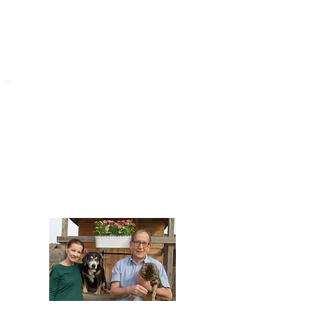
STARROMANIA
Impressum
STARROMANIA - Schweizer TierAerzte für
Rumänien
Humane, nachhaltige und professionelle
Tierhilfe vor Ort
Verein STARROMANIA
Dr. med. vet. Josef Zihlmann
CH 5610 Wohlen AG
Kontakt
zihlmann.silvia@gmail.com