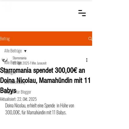
STARROMANIA
Schweizer Tierärzte
für Rumänien
Beitrag
Alle Beiträge
Starromania
Alle Beiträge
22. Okt. 2025
1 Min. Lesezeit
Starromania spendet 300,00€ an
Loslegen
Doina Nicolau, Mamahündin mit 11
Ihre Community
Babys
Bloggen für Blogger
Aktualisiert:
22. Okt. 2025
Doina Nicolau, erhielt eine Spende  in Höhe von 
300,00€, für Mamahündin mit 11 Babys.