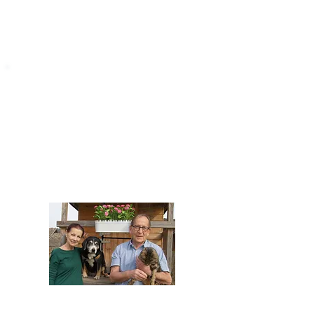
STARROMANIA
Impressum
STARROMANIA - Schweizer TierAerzte für
Rumänien
Humane, nachhaltige und professionelle
Tierhilfe vor Ort
Verein STARROMANIA
Dr. med. vet. Josef Zihlmann
CH 5610 Wohlen AG
Kontakt
zihlmann.silvia@gmail.com