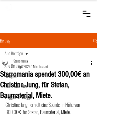
STARROMANIA
Schweizer Tierärzte
für Rumänien
Beitrag
Alle Beiträge
Starromania
Alle Beiträge
10. Nov. 2025
1 Min. Lesezeit
Starromania spendet 300,00€ an
Loslegen
Christine Jung, für Stefan,
Ihre Community
Baumaterial, Miete.
Bloggen für Blogger
Christine Jung,  erhielt eine Spende  in Höhe von 
300,00€  für Stefan, Baumaterial, Miete.