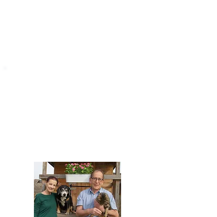
STARROMANIA
Impressum
STARROMANIA - Schweizer TierAerzte für
Rumänien
Humane, nachhaltige und professionelle
Tierhilfe vor Ort
Verein STARROMANIA
Dr. med. vet. Josef Zihlmann
CH 5610 Wohlen AG
Kontakt
zihlmann.silvia@gmail.com