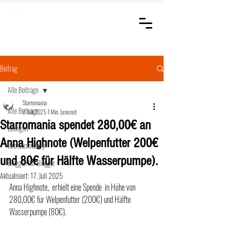
STARROMANIA
Schweizer Tierärzte
für Rumänien
Beitrag
Alle Beiträge
Starromania
Alle Beiträge
7. Juli 2025
1 Min. Lesezeit
Starromania spendet 280,00€ an
Loslegen
Anna Highnote (Welpenfutter 200€
Ihre Community
und 80€ für Hälfte Wasserpumpe).
Bloggen für Blogger
Aktualisiert:
17. Juli 2025
Anna Highnote,  erhielt eine Spende  in Höhe von 
280,00€ für Welpenfutter (200€) und Hälfte 
Wasserpumpe (80€).