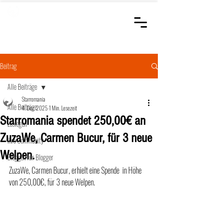
STARROMANIA
Schweizer Tierärzte
für Rumänien
Beitrag
Alle Beiträge
Starromania
Alle Beiträge
4. Dez. 2025
1 Min. Lesezeit
Starromania spendet 250,00€ an
Loslegen
ZuzaWe, Carmen Bucur, für 3 neue
Ihre Community
Welpen.
Bloggen für Blogger
ZuzaWe, Carmen Bucur, erhielt eine Spende  in Höhe 
von 250,00€, für 3 neue Welpen.