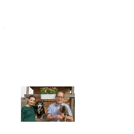
STARROMANIA
Impressum
STARROMANIA - Schweizer TierAerzte für
Rumänien
Humane, nachhaltige und professionelle
Tierhilfe vor Ort
Verein STARROMANIA
Dr. med. vet. Josef Zihlmann
CH 5610 Wohlen AG
Kontakt
zihlmann.silvia@gmail.com