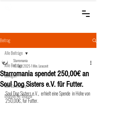
STARROMANIA
Schweizer Tierärzte
für Rumänien
Beitrag
Alle Beiträge
Starromania
Alle Beiträge
15. Dez. 2025
1 Min. Lesezeit
Starromania spendet 250,00€ an
Loslegen
Soul Dog Sisters e.V. für Futter.
Ihre Community
Soul Dog Sisters e.V.,  erhielt eine Spende  in Höhe von 
Bloggen für Blogger
250,00€, für Futter.