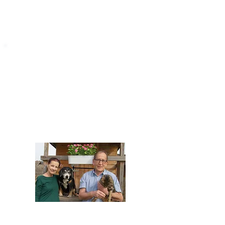
STARROMANIA
Impressum
STARROMANIA - Schweizer TierAerzte für
Rumänien
Humane, nachhaltige und professionelle
Tierhilfe vor Ort
Verein STARROMANIA
Dr. med. vet. Josef Zihlmann
CH 5610 Wohlen AG
Kontakt
zihlmann.silvia@gmail.com