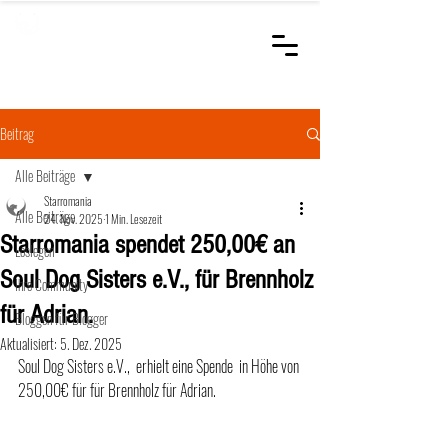
STARROMANIA
Schweizer Tierärzte
für Rumänien
Beitrag
Alle Beiträge
Starromania
Alle Beiträge
24. Nov. 2025
1 Min. Lesezeit
Starromania spendet 250,00€ an
Loslegen
Soul Dog Sisters e.V., für Brennholz
Ihre Community
für Adrian.
Bloggen für Blogger
Aktualisiert:
5. Dez. 2025
Soul Dog Sisters e.V.,  erhielt eine Spende  in Höhe von 
250,00€ für für Brennholz für Adrian. 