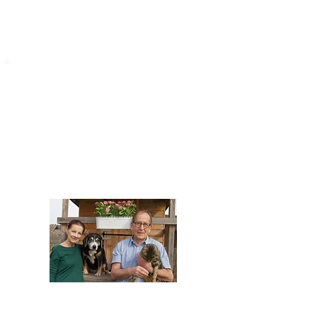
STARROMANIA
Impressum
STARROMANIA - Schweizer TierAerzte für
Rumänien
Humane, nachhaltige und professionelle
Tierhilfe vor Ort
Verein STARROMANIA
Dr. med. vet. Josef Zihlmann
CH 5610 Wohlen AG
Kontakt
zihlmann.silvia@gmail.com