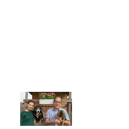
STARROMANIA
Impressum
STARROMANIA - Schweizer TierAerzte für
Rumänien
Humane, nachhaltige und professionelle
Tierhilfe vor Ort
Verein STARROMANIA
Dr. med. vet. Josef Zihlmann
CH 5610 Wohlen AG
Kontakt
zihlmann.silvia@gmail.com