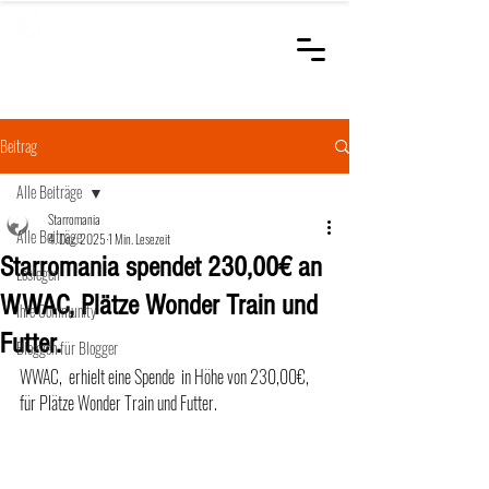
STARROMANIA
Schweizer Tierärzte
für Rumänien
Beitrag
Alle Beiträge
Starromania
Alle Beiträge
4. Dez. 2025
1 Min. Lesezeit
Starromania spendet 230,00€ an
Loslegen
WWAC, Plätze Wonder Train und
Ihre Community
Futter.
Bloggen für Blogger
WWAC,  erhielt eine Spende  in Höhe von 230,00€, 
für Plätze Wonder Train und Futter.