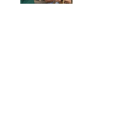
HELFEN SIE HELFEN
Wir arbeiten ehrenamtlich und unser
Verein ist dringend auf Spenden
angewiesen, um die wichtigen und
nachhaltigen Massnahmen zum Wohl der
Hunde in Rumänien umsetzen zu können.
Bitte helfen Sie helfen mit Ihrer