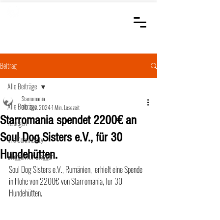
STARROMANIA
Schweizer Tierärzte
für Rumänien
Beitrag
Alle Beiträge
Starromania
Alle Beiträge
30. Dez. 2024
1 Min. Lesezeit
Starromania spendet 2200€ an
Loslegen
Soul Dog Sisters e.V., für 30
Ihre Community
Hundehütten.
Bloggen für Blogger
Soul Dog Sisters e.V., Rumänien,  erhielt eine Spende  
in Höhe von 2200€ von Starromania, für 30 
Hundehütten.