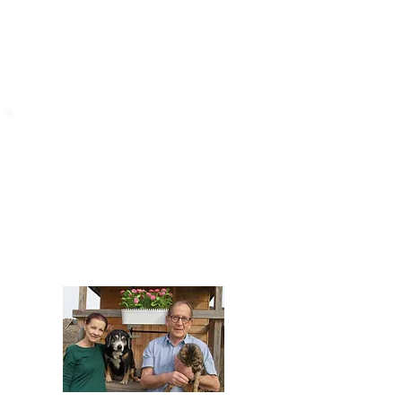
STARROMANIA
Impressum
STARROMANIA - Schweizer TierAerzte für
Rumänien
Humane, nachhaltige und professionelle
Tierhilfe vor Ort
Verein STARROMANIA
Dr. med. vet. Josef Zihlmann
CH 5610 Wohlen AG
Kontakt
zihlmann.silvia@gmail.com