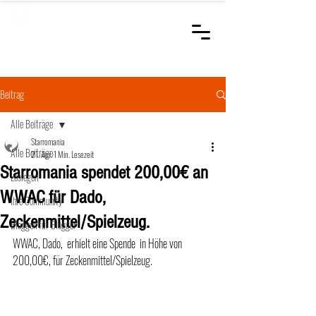
STARROMANIA
Schweizer Tierärzte
für Rumänien
Beitrag
Alle Beiträge
Starromania
Alle Beiträge
21. Apr.
1 Min. Lesezeit
Starromania spendet 200,00€ an
Loslegen
WWAC für Dado,
Ihre Community
Zeckenmittel/Spielzeug.
Bloggen für Blogger
WWAC, Dado,  erhielt eine Spende  in Höhe von 
200,00€, für Zeckenmittel/Spielzeug.