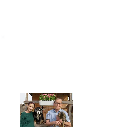
STARROMANIA
Impressum
STARROMANIA - Schweizer TierAerzte für
Rumänien
Humane, nachhaltige und professionelle
Tierhilfe vor Ort
Verein STARROMANIA
Dr. med. vet. Josef Zihlmann
CH 5610 Wohlen AG
Kontakt
zihlmann.silvia@gmail.com