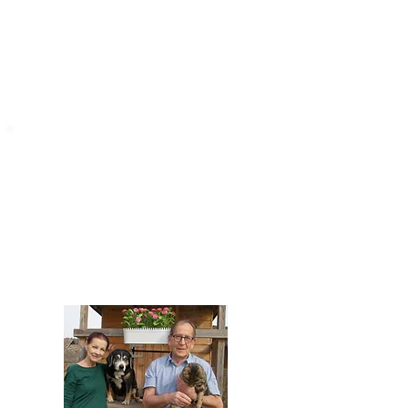
STARROMANIA
Impressum
STARROMANIA - Schweizer TierAerzte für
Rumänien
Humane, nachhaltige und professionelle
Tierhilfe vor Ort
Verein STARROMANIA
Dr. med. vet. Josef Zihlmann
CH 5610 Wohlen AG
Kontakt
zihlmann.silvia@gmail.com