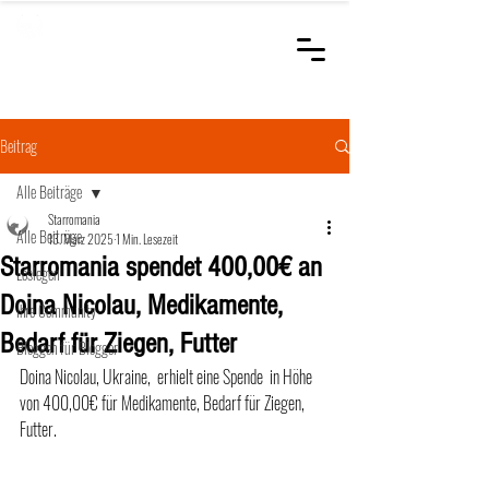
STARROMANIA
Schweizer Tierärzte
für Rumänien
Beitrag
Alle Beiträge
Starromania
Alle Beiträge
13. März 2025
1 Min. Lesezeit
Starromania spendet 400,00€ an
Loslegen
Doina Nicolau, Medikamente,
Ihre Community
Bedarf für Ziegen, Futter
Bloggen für Blogger
Doina Nicolau, Ukraine,  erhielt eine Spende  in Höhe 
von 400,00€ für Medikamente, Bedarf für Ziegen, 
Futter.