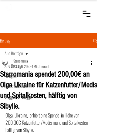
STARROMANIA
Schweizer Tierärzte
für Rumänien
Beitrag
Alle Beiträge
Starromania
Alle Beiträge
23. Feb. 2025
1 Min. Lesezeit
Starromania spendet 200,00€ an
Loslegen
Olga Ukraine für Katzenfutter/Medis
Ihre Community
und Spitalkosten, hälftig von
Bloggen für Blogger
Sibylle.
Olga, Ukraine,  erhielt eine Spende  in Höhe von 
200,00€ Katzenfutter/Medis mund und Spitalkosten, 
hälftig von Sibylle.