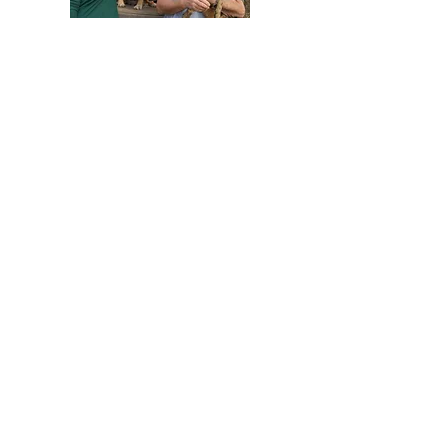
HELFEN SIE HELFEN
Wir arbeiten ehrenamtlich und unser
Verein ist dringend auf Spenden
angewiesen, um die wichtigen und
nachhaltigen Massnahmen zum Wohl der
Hunde in Rumänien umsetzen zu können.
Bitte helfen Sie helfen mit Ihrer