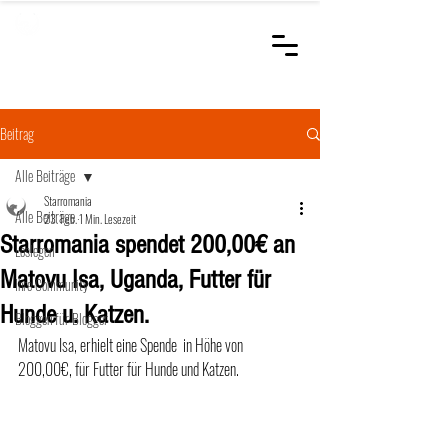
STARROMANIA
Schweizer Tierärzte
für Rumänien
Beitrag
Alle Beiträge
Starromania
Alle Beiträge
23. Feb.
1 Min. Lesezeit
Starromania spendet 200,00€ an
Loslegen
Matovu Isa, Uganda, Futter für
Ihre Community
Hunde u. Katzen.
Bloggen für Blogger
Matovu Isa, erhielt eine Spende  in Höhe von 
200,00€, für Futter für Hunde und Katzen.