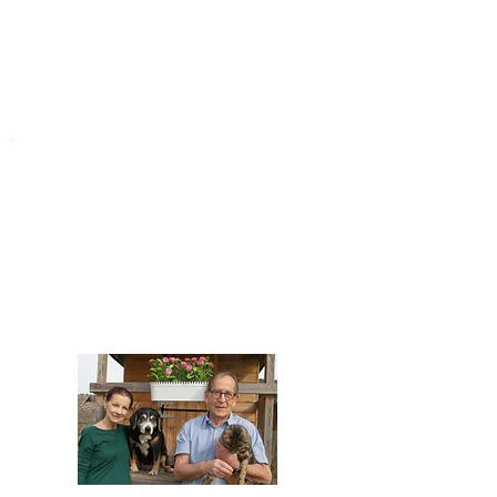
STARROMANIA
Impressum
STARROMANIA - Schweizer TierAerzte für
Rumänien
Humane, nachhaltige und professionelle
Tierhilfe vor Ort
Verein STARROMANIA
Dr. med. vet. Josef Zihlmann
CH 5610 Wohlen AG
Kontakt
zihlmann.silvia@gmail.com