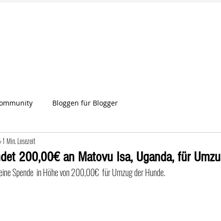
IA
Start
Über uns
News
Star
ien
Community
Bloggen für Blogger
5
1 Min. Lesezeit
det 200,00€ an Matovu Isa, Uganda, für Umzu
t eine Spende  in Höhe von 200,00€  für Umzug der Hunde.