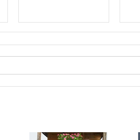
Starromania spendet 300,00€ an Die
Starr
Tierstimme, Andrea Schmidt, Futter für
Doina 
Merina.
IA
te für