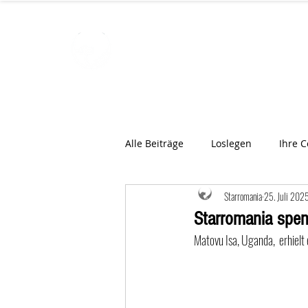
STARROMAN
Schweizer Tierärzte
für Rumän
Alle Beiträge
Loslegen
Ihre 
Starromania
25. Juli 202
Starromania spen
Matovu Isa, Uganda,  erhiel