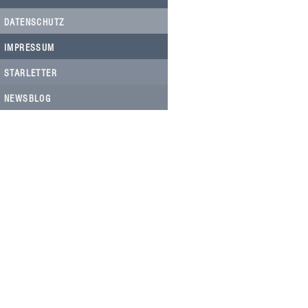
DATENSCHUTZ
IMPRESSUM
STARLETTER
NEWSBLOG
HELFEN SIE HELFEN
Wir arbeiten ehrenamtlich und unser
Verein ist dringend auf Spenden
angewiesen, um die wichtigen und
nachhaltigen Massnahmen zum Wohl
der Hunde in Rumänien umsetzen zu
können. Bitte helfen Sie helfen mit Ihrer
steuerbefreiten Spende