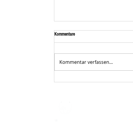
Kommentare
Kommentar verfassen...
Der STAR-LETTER Nr. 23 von
Starromania, Oktober 2025, ist online.
STARROMAN
Impressum
STARROMANIA - Schweizer TierAerz