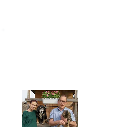
STARROMANIA
Impressum
STARROMANIA - Schweizer TierAerzte für
Rumänien
Humane, nachhaltige und professionelle
Tierhilfe vor Ort
Verein STARROMANIA
Dr. med. vet. Josef Zihlmann
CH 5610 Wohlen AG
Kontakt
zihlmann.silvia@gmail.com