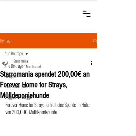
STARROMANIA
Schweizer Tierärzte
für Rumänien
Beitrag
Alle Beiträge
Starromania
Alle Beiträge
16. März
1 Min. Lesezeit
Starromania spendet 200,00€ an
Loslegen
Forever Home for Strays,
Ihre Community
Mülldeponiehunde
Bloggen für Blogger
Forever Home for Strays, erhielt eine Spende  in Höhe 
von 200,00€, Mülldeponiehunde.