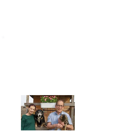
STARROMANIA
Impressum
STARROMANIA - Schweizer TierAerzte für
Rumänien
Humane, nachhaltige und professionelle
Tierhilfe vor Ort
Verein STARROMANIA
Dr. med. vet. Josef Zihlmann
CH 5610 Wohlen AG
Kontakt
zihlmann.silvia@gmail.com