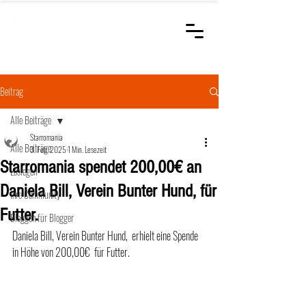
STARROMANIA
Schweizer Tierärzte
für Rumänien
Beitrag
Alle Beiträge
Starromania
Alle Beiträge
3. Feb. 2025
1 Min. Lesezeit
Starromania spendet 200,00€ an
Loslegen
Daniela Bill, Verein Bunter Hund, für
Ihre Community
Futter.
Bloggen für Blogger
Daniela Bill, Verein Bunter Hund,  erhielt eine Spende  
in Höhe von 200,00€  für Futter.