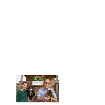
STARROMANIA
Impressum
STARROMANIA - Schweizer TierAerzte für
Rumänien
Humane, nachhaltige und professionelle
Tierhilfe vor Ort
Verein STARROMANIA
Dr. med. vet. Josef Zihlmann
CH 5610 Wohlen AG
Kontakt
zihlmann.silvia@gmail.com