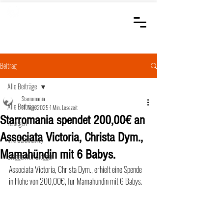
STARROMANIA
Schweizer Tierärzte
für Rumänien
Beitrag
Alle Beiträge
Starromania
Alle Beiträge
11. Nov. 2025
1 Min. Lesezeit
Starromania spendet 200,00€ an
Loslegen
Associata Victoria, Christa Dym.,
Ihre Community
Mamahündin mit 6 Babys.
Bloggen für Blogger
Associata Victoria, Christa Dym., erhielt eine Spende  
in Höhe von 200,00€, für Mamahündin mit 6 Babys.