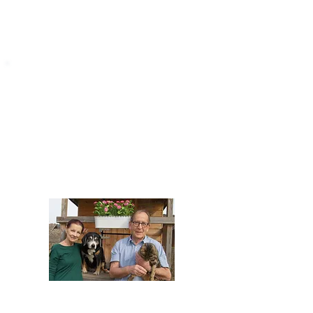
STARROMANIA
Impressum
STARROMANIA - Schweizer TierAerzte für
Rumänien
Humane, nachhaltige und professionelle
Tierhilfe vor Ort
Verein STARROMANIA
Dr. med. vet. Josef Zihlmann
CH 5610 Wohlen AG
Kontakt
zihlmann.silvia@gmail.com