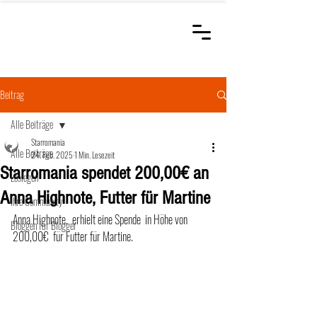
STARROMANIA
Schweizer Tierärzte
für Rumänien
Beitrag
Alle Beiträge
Starromania
Alle Beiträge
24. Feb. 2025
1 Min. Lesezeit
Starromania spendet 200,00€ an
Loslegen
Anna Highnote, Futter für Martine
Ihre Community
Anna Highnote,  erhielt eine Spende  in Höhe von 
Bloggen für Blogger
200,00€  für Futter für Martine.