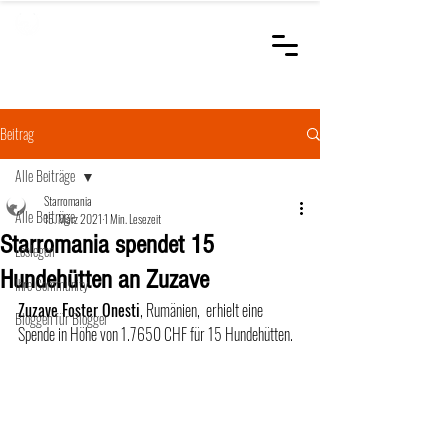
STARROMANIA
Schweizer Tierärzte
für Rumänien
Beitrag
Alle Beiträge
Starromania
Alle Beiträge
15. März 2021
1 Min. Lesezeit
Starromania spendet 15
Loslegen
Hundehütten an Zuzave
Ihre Community
Zuzave Foster Onesti
, Rumänien,  erhielt eine 
Bloggen für Blogger
Spende in Höhe von 1.7650 CHF für 15 Hundehütten.