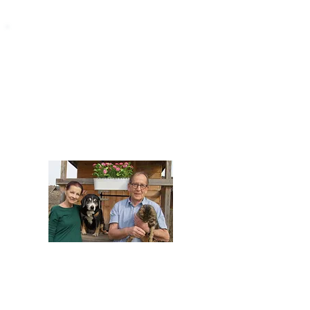
STARROMANIA
Impressum
STARROMANIA - Schweizer TierAerzte für
Rumänien
Humane, nachhaltige und professionelle
Tierhilfe vor Ort
Verein STARROMANIA
Dr. med. vet. Josef Zihlmann
CH 5610 Wohlen AG
Kontakt
zihlmann.silvia@gmail.com