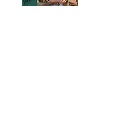
HELFEN SIE HELFEN
Wir arbeiten ehrenamtlich und unser
Verein ist dringend auf Spenden
angewiesen, um die wichtigen und
nachhaltigen Massnahmen zum Wohl der
Hunde in Rumänien umsetzen zu können.
Bitte helfen Sie helfen mit Ihrer