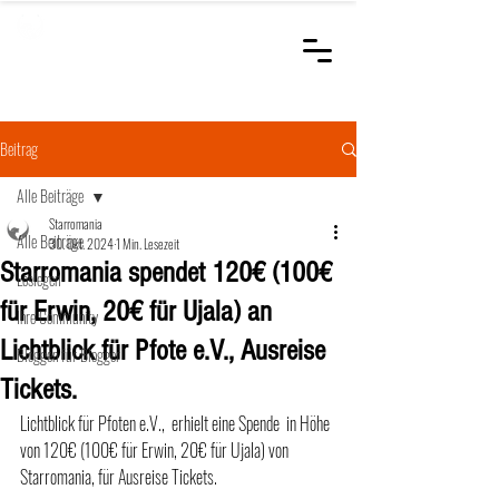
STARROMANIA
Schweizer Tierärzte
für Rumänien
Beitrag
Alle Beiträge
Starromania
Alle Beiträge
30. Okt. 2024
1 Min. Lesezeit
Starromania spendet 120€ (100€
Loslegen
für Erwin, 20€ für Ujala) an
Ihre Community
Lichtblick für Pfote e.V., Ausreise
Bloggen für Blogger
Tickets.
Lichtblick für Pfoten e.V.,  erhielt eine Spende  in Höhe 
von 120€ (100€ für Erwin, 20€ für Ujala) von 
Starromania, für Ausreise Tickets.