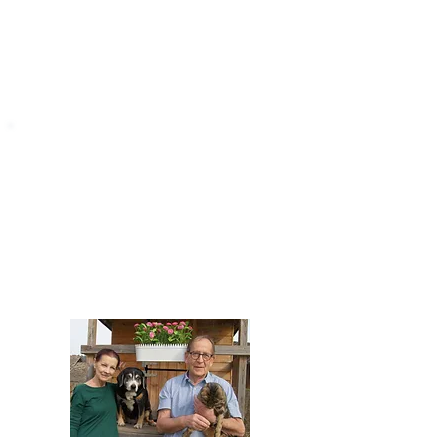
STARROMANIA
Impressum
STARROMANIA - Schweizer TierAerzte für
Rumänien
Humane, nachhaltige und professionelle
Tierhilfe vor Ort
Verein STARROMANIA
Dr. med. vet. Josef Zihlmann
CH 5610 Wohlen AG
Kontakt
zihlmann.silvia@gmail.com