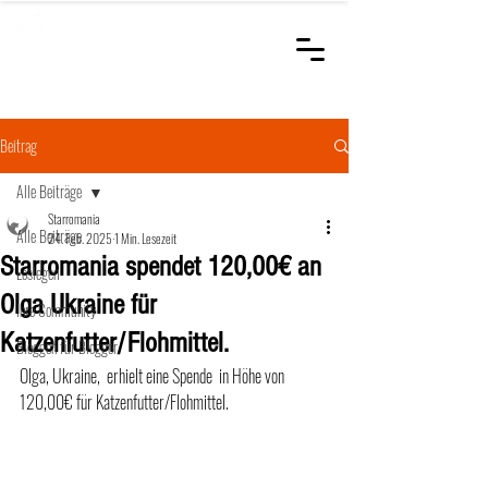
STARROMANIA
Schweizer Tierärzte
für Rumänien
Beitrag
Alle Beiträge
Starromania
Alle Beiträge
24. Feb. 2025
1 Min. Lesezeit
Starromania spendet 120,00€ an
Loslegen
Olga Ukraine für
Ihre Community
Katzenfutter/Flohmittel.
Bloggen für Blogger
Olga, Ukraine,  erhielt eine Spende  in Höhe von 
120,00€ für Katzenfutter/Flohmittel.