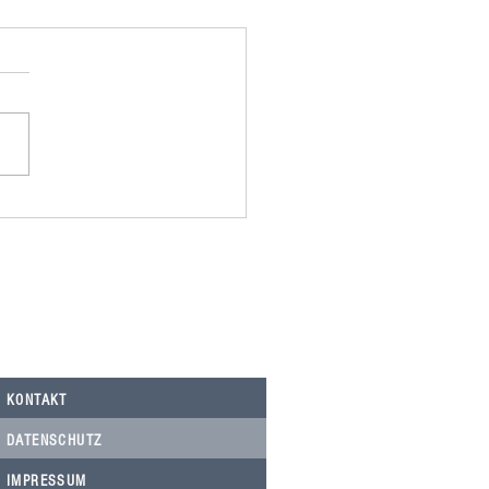
omania spendet 500,00€ an
Nicolau, Tierarztkosten Notfälle.
KONTAKT
DATENSCHUTZ
IMPRESSUM