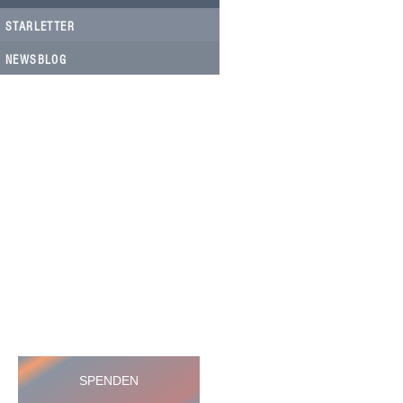
STARLETTER
NEWSBLOG
HELFEN SIE HELFEN
Wir arbeiten ehrenamtlich und unser
Verein ist dringend auf Spenden
angewiesen, um die wichtigen und
nachhaltigen Massnahmen zum Wohl
der Hunde in Rumänien umsetzen zu
können. Bitte helfen Sie helfen mit Ihrer
steuerbefreiten Spende
SPENDEN