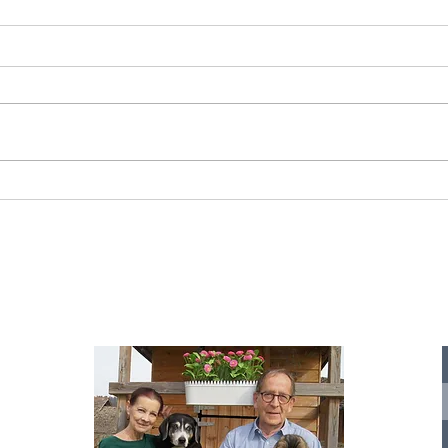
Starromania spendet 300,00€ an Die
Starr
Tierstimme, Andrea Schmidt, Futter für
Doina 
Merina.
IA
te für
nelle