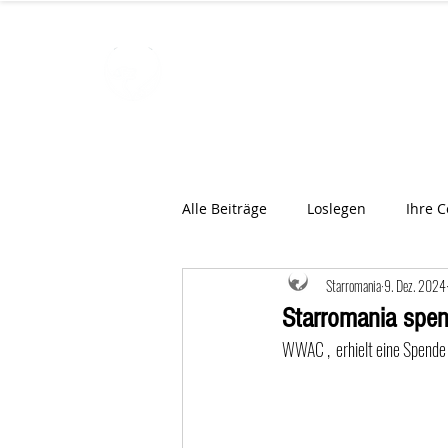
STARROMAN
Schweizer Tierärzte
für Rumän
Alle Beiträge
Loslegen
Ihre 
Starromania
9. Dez. 2024
Starromania spe
WWAC ,  erhielt eine Spende