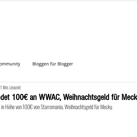
IA
Start
Über uns
News
Star
ien
Community
Bloggen für Blogger
1 Min. Lesezeit
ndet 100€ an WWAC, Weihnachtsgeld für Meck
  in Höhe von 100€ von Starromania, Weihnachtsgeld für Mecky.