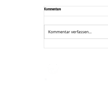
Kommentare
Kommentar verfassen...
Der STAR-LETTER Nr. 23 von
Starromania, Oktober 2025, ist online.
STARROMAN
Impressum
STARROMANIA - Schweizer TierAerz
Rumänien
Humane, nachhaltige und professio
Tierhilfe vor Ort
Verein STARROMANIA