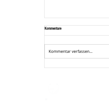
Kommentare
Kommentar verfassen...
Der STAR-LETTER Nr. 23 von
Starromania, Oktober 2025, ist online.
STARROMAN
Impressum
STARROMANIA - Schweizer TierAerz