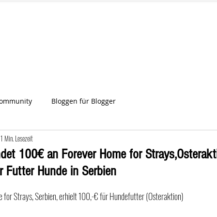
IA
Start
Über uns
News
Star
ien
Community
Bloggen für Blogger
1 Min. Lesezeit
det 100€ an Forever Home for Strays,Osterakt
r Futter Hunde in Serbien
or Strays, Serbien, erhielt 100,-€ für Hundefutter (Osteraktion)