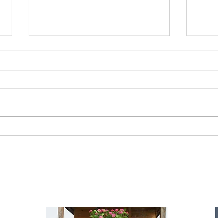
Starromania spendet 300,00€ an Die
Starr
Tierstimme, Andrea Schmidt, Futter für
Doina 
Merina.
IA
te für