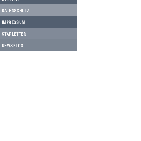
DATENSCHUTZ
IMPRESSUM
STARLETTER
NEWSBLOG
HELFEN SIE HELFEN
Wir arbeiten ehrenamtlich und unser
Verein ist dringend auf Spenden
angewiesen, um die wichtigen und
nachhaltigen Massnahmen zum Wohl
der Hunde in Rumänien umsetzen zu
können. Bitte helfen Sie helfen mit Ihrer
steuerbefreiten Spende