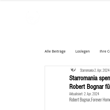
STARROMAN
Schweizer Tierärzte
für Rumän
Alle Beiträge
Loslegen
Ihre 
Starromania
2. Apr. 2024
Starromania spen
Robert Bognar fü
Aktualisiert:
2. Apr. 2024
Robert Bognar,Forever Home f