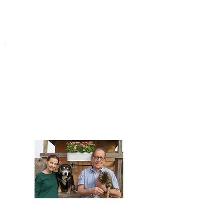
STARROMANIA
Impressum
STARROMANIA - Schweizer TierAerzte für
Rumänien
Humane, nachhaltige und professionelle
Tierhilfe vor Ort
Verein STARROMANIA
Dr. med. vet. Josef Zihlmann
CH 5610 Wohlen AG
Kontakt
zihlmann.silvia@gmail.com