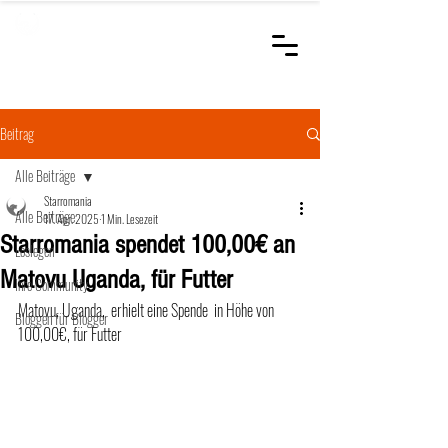
STARROMANIA
Schweizer Tierärzte
für Rumänien
Beitrag
Alle Beiträge
Starromania
Alle Beiträge
17. Apr. 2025
1 Min. Lesezeit
Starromania spendet 100,00€ an
Loslegen
Matovu Uganda, für Futter
Ihre Community
Matovu, Uganda,  erhielt eine Spende  in Höhe von 
Bloggen für Blogger
100,00€, für Futter