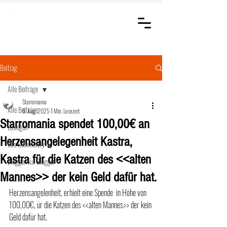
STARROMANIA
Schweizer Tierärzte
für Rumänien
Beitrag
Alle Beiträge
Starromania
Alle Beiträge
6. Aug. 2025
1 Min. Lesezeit
Starromania spendet 100,00€ an
Loslegen
Herzensangelegenheit Kastra,
Ihre Community
Kastra für die Katzen des <<alten
Bloggen für Blogger
Mannes>> der kein Geld dafür hat.
Herzensangelenheit, erhielt eine Spende  in Höhe von 
100,00€, ür die Katzen des <<alten Mannes>> der kein 
Geld dafür hat.