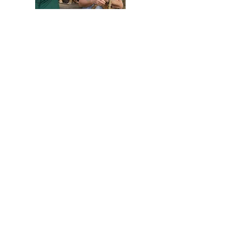
HELFEN SIE HELFEN
Wir arbeiten ehrenamtlich und unser
Verein ist dringend auf Spenden
angewiesen, um die wichtigen und
nachhaltigen Massnahmen zum Wohl der
Hunde in Rumänien umsetzen zu können.
Bitte helfen Sie helfen mit Ihrer