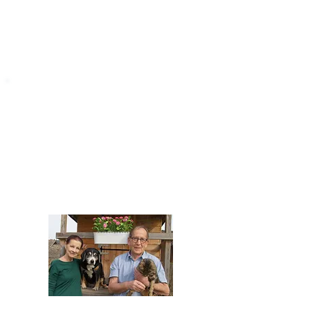
STARROMANIA
Impressum
STARROMANIA - Schweizer TierAerzte für
Rumänien
Humane, nachhaltige und professionelle
Tierhilfe vor Ort
Verein STARROMANIA
Dr. med. vet. Josef Zihlmann
CH 5610 Wohlen AG
Kontakt
zihlmann.silvia@gmail.com