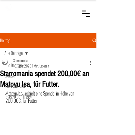
STARROMANIA
Schweizer Tierärzte
für Rumänien
Beitrag
Alle Beiträge
Starromania
Alle Beiträge
18. März 2025
1 Min. Lesezeit
Starromania spendet 200,00€ an
Loslegen
Matovu Isa, für Futter.
Ihre Community
Matovu Isa,  erhielt eine Spende  in Höhe von 
Bloggen für Blogger
200,00€, für Futter.