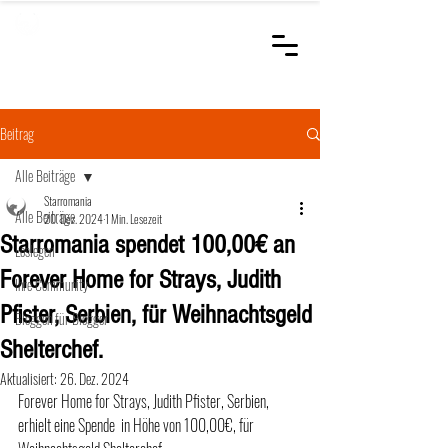
STARROMANIA
Schweizer Tierärzte
für Rumänien
Beitrag
Alle Beiträge
Starromania
Alle Beiträge
20. Dez. 2024
1 Min. Lesezeit
Starromania spendet 100,00€ an
Loslegen
Forever Home for Strays, Judith
Ihre Community
Pfister, Serbien, für Weihnachtsgeld
Bloggen für Blogger
Shelterchef.
Aktualisiert:
26. Dez. 2024
Forever Home for Strays, Judith Pfister, Serbien,  
erhielt eine Spende  in Höhe von 100,00€, für 