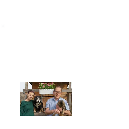
STARROMANIA
Impressum
STARROMANIA - Schweizer TierAerzte für
Rumänien
Humane, nachhaltige und professionelle
Tierhilfe vor Ort
Verein STARROMANIA
Dr. med. vet. Josef Zihlmann
CH 5610 Wohlen AG
Kontakt
zihlmann.silvia@gmail.com