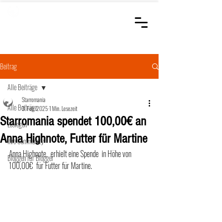
STARROMANIA
Schweizer Tierärzte
für Rumänien
Beitrag
Alle Beiträge
Starromania
Alle Beiträge
3. Feb. 2025
1 Min. Lesezeit
Starromania spendet 100,00€ an
Loslegen
Anna Highnote, Futter für Martine
Ihre Community
Anna Highnote,  erhielt eine Spende  in Höhe von 
Bloggen für Blogger
100,00€  für Futter für Martine.