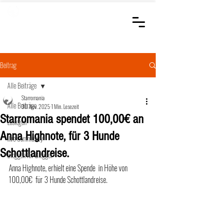
STARROMANIA
Schweizer Tierärzte
für Rumänien
Beitrag
Alle Beiträge
Starromania
Alle Beiträge
30. Nov. 2025
1 Min. Lesezeit
Starromania spendet 100,00€ an
Loslegen
Anna Highnote, für 3 Hunde
Ihre Community
Schottlandreise.
Bloggen für Blogger
Anna Highnote, erhielt eine Spende  in Höhe von 
100,00€  für 3 Hunde Schottlandreise.