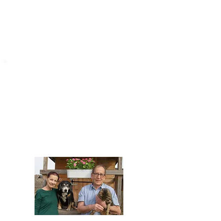
STARROMANIA
Impressum
STARROMANIA - Schweizer TierAerzte für
Rumänien
Humane, nachhaltige und professionelle
Tierhilfe vor Ort
Verein STARROMANIA
Dr. med. vet. Josef Zihlmann
CH 5610 Wohlen AG
Kontakt
zihlmann.silvia@gmail.com