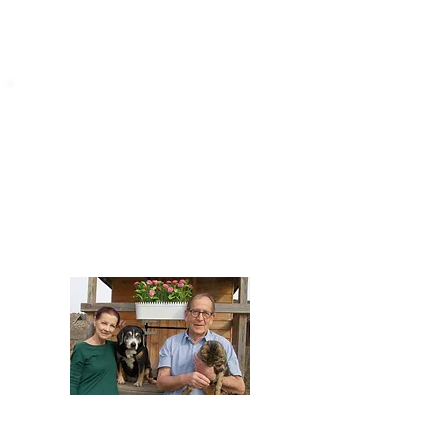
STARROMANIA
Impressum
STARROMANIA - Schweizer TierAerzte für
Rumänien
Humane, nachhaltige und professionelle
Tierhilfe vor Ort
Verein STARROMANIA
Dr. med. vet. Josef Zihlmann
CH 5610 Wohlen AG
Kontakt
zihlmann.silvia@gmail.com