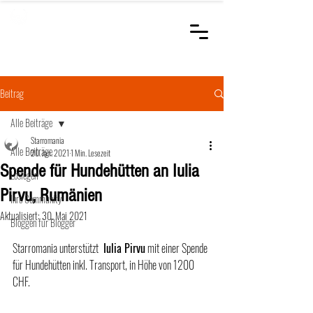
STARROMANIA
Schweizer Tierärzte
für Rumänien
Beitrag
Alle Beiträge
Starromania
Alle Beiträge
20. Jan. 2021
1 Min. Lesezeit
Spende für Hundehütten an Iulia
Loslegen
Pirvu, Rumänien
Ihre Community
Aktualisiert:
30. Mai 2021
Bloggen für Blogger
Starromania unterstützt 
 Iulia Pirvu
 mit einer Spende 
für Hundehütten inkl. Transport, in Höhe von 1200 
CHF.