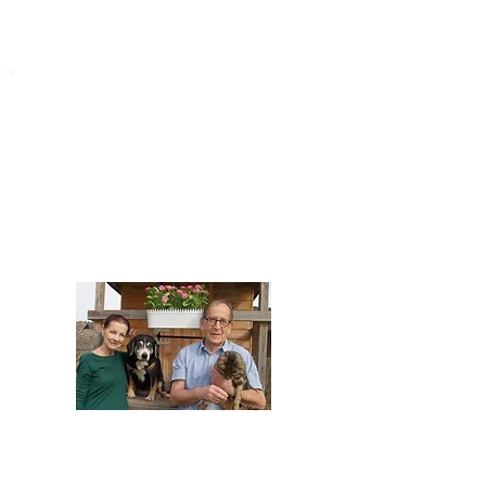
STARROMANIA
Impressum
STARROMANIA - Schweizer TierAerzte für
Rumänien
Humane, nachhaltige und professionelle
Tierhilfe vor Ort
Verein STARROMANIA
Dr. med. vet. Josef Zihlmann
CH 5610 Wohlen AG
Kontakt
zihlmann.silvia@gmail.com