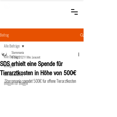
STARROMANIA
Schweizer Tierärzte
für Rumänien
Beitrag
Alle Beiträge
Starromania
Alle Beiträge
6. Dez. 2021
1 Min. Lesezeit
SDS erhielt eine Spende für
Loslegen
Tierarztkosten in Höhe von 500€
Ihre Community
Starromania spendet 500€ für offene Tierarztkosten
Bloggen für Blogger