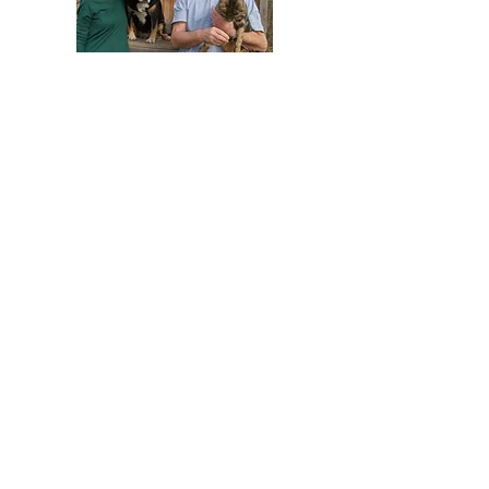
HELFEN SIE HELFEN
Wir arbeiten ehrenamtlich und unser
Verein ist dringend auf Spenden
angewiesen, um die wichtigen und
nachhaltigen Massnahmen zum Wohl der