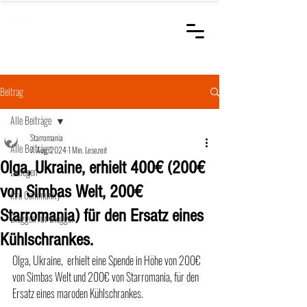
STARROMANIA
Schweizer Tierärzte
für Rumänien
Beitrag
Alle Beiträge
Starromania
Alle Beiträge
7. Aug. 2024
1 Min. Lesezeit
Olga, Ukraine, erhielt 400€ (200€
Loslegen
von Simbas Welt, 200€
Ihre Community
Starromania) für den Ersatz eines
Bloggen für Blogger
Kühlschrankes.
Olga, Ukraine,  erhielt eine Spende in Höhe von 200€ 
von Simbas Welt und 200€ von Starromania, für den 
Ersatz eines maroden Kühlschrankes.