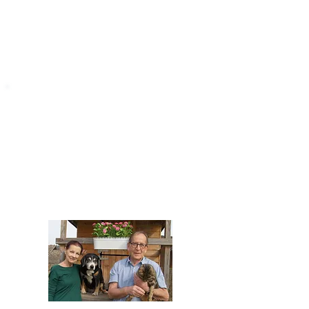
STARROMANIA
Impressum
STARROMANIA - Schweizer TierAerzte für
Rumänien
Humane, nachhaltige und professionelle
Tierhilfe vor Ort
Verein STARROMANIA
Dr. med. vet. Josef Zihlmann
CH 5610 Wohlen AG
Kontakt
zihlmann.silvia@gmail.com