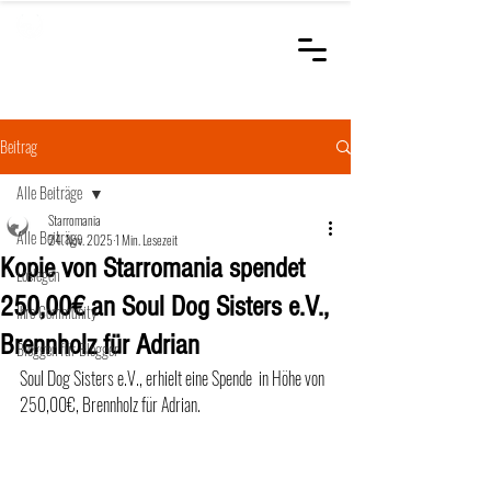
STARROMANIA
Schweizer Tierärzte
für Rumänien
Beitrag
Alle Beiträge
Starromania
Alle Beiträge
24. Nov. 2025
1 Min. Lesezeit
Kopie von Starromania spendet
Loslegen
250,00€ an Soul Dog Sisters e.V.,
Ihre Community
Brennholz für Adrian
Bloggen für Blogger
Soul Dog Sisters e.V., erhielt eine Spende  in Höhe von 
250,00€, Brennholz für Adrian. 