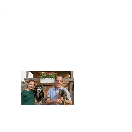
STARROMANIA
Impressum
STARROMANIA - Schweizer TierAerzte für
Rumänien
Humane, nachhaltige und professionelle
Tierhilfe vor Ort
Verein STARROMANIA
Dr. med. vet. Josef Zihlmann
CH 5610 Wohlen AG
Kontakt
zihlmann.silvia@gmail.com