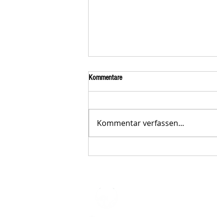
Kommentare
Kommentar verfassen...
Der STAR-LETTER Nr. 23 von
Starromania, Oktober 2025, ist online.
STARROMAN