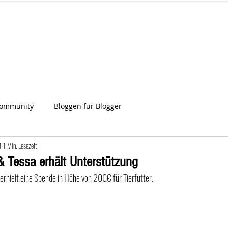
IA
Start
Über uns
News
Star
ien
Community
Bloggen für Blogger
1
1 Min. Lesezeit
& Tessa erhält Unterstützung
 erhielt eine Spende in Höhe von 200€ für Tierfutter. 