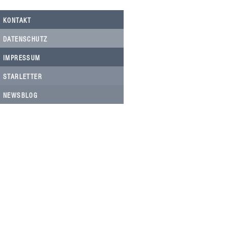
KONTAKT
DATENSCHUTZ
IMPRESSUM
STARLETTER
NEWSBLOG
HELFEN SIE HELFEN
Wir arbeiten ehrenamtlich und unser
Verein ist dringend auf Spenden
angewiesen, um die wichtigen und
nachhaltigen Massnahmen zum Wohl
der Hunde in Rumänien umsetzen zu