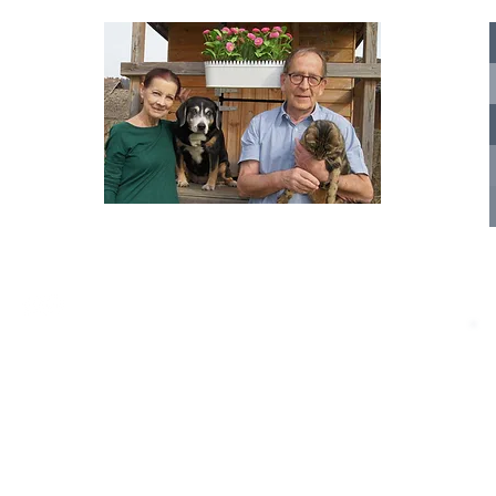
te für
nelle