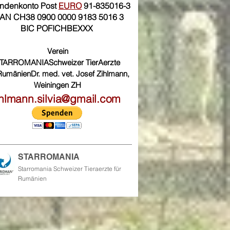
ndenkonto Post
EURO
91-835016-3
BAN CH38 0900 0000 9183 5016 3
BIC POFICHBEXXX
Verein
TARROMANIA
Schweizer TierAerzte
 Rumänien
Dr. med. vet. Josef Zihlmann,
Weiningen ZH
ihlmann.silvia@gmail.com
STARROMANIA
Starromania Schweizer Tieraerzte für
Rumänien