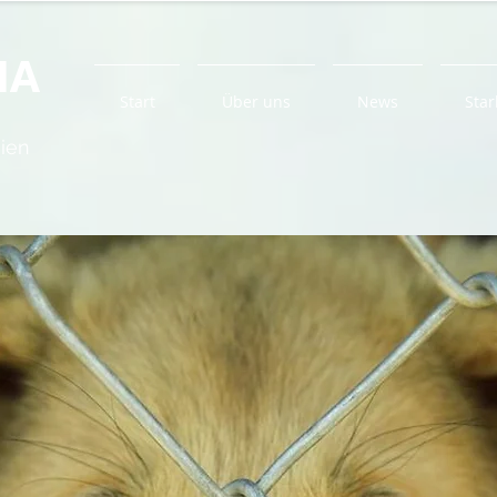
IA
Start
Über uns
News
Star
ien