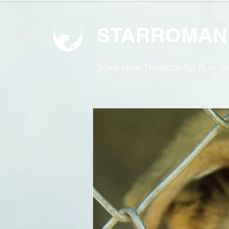
STARROMAN
Schweizer Tierärzte
für Rumän